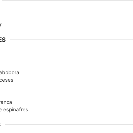
r
ES
abobora
nceses
ranca
e espinafres
S