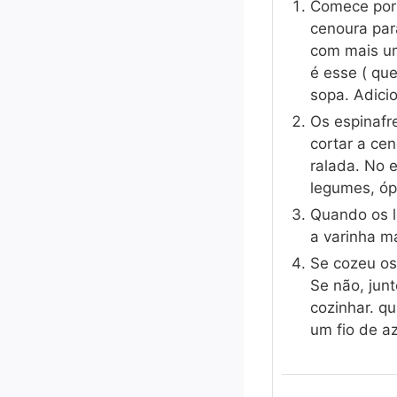
Comece por 
cenoura par
com mais um
é esse ( qu
sopa. Adicio
Os espinafr
cortar a ce
ralada. No 
legumes, óp
Quando os l
a varinha má
Se cozeu os
Se não, jun
cozinhar. q
um fio de az