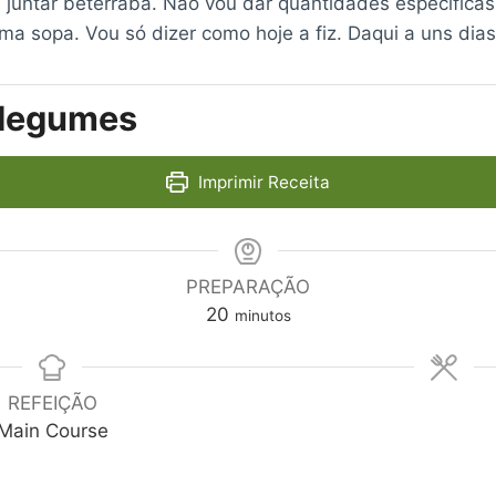
 juntar beterraba. Não vou dar quantidades especifica
ma sopa. Vou só dizer como hoje a fiz. Daqui a uns dias 
 legumes
Imprimir Receita
PREPARAÇÃO
m
20
minutos
i
n
u
REFEIÇÃO
t
Main Course
o
s