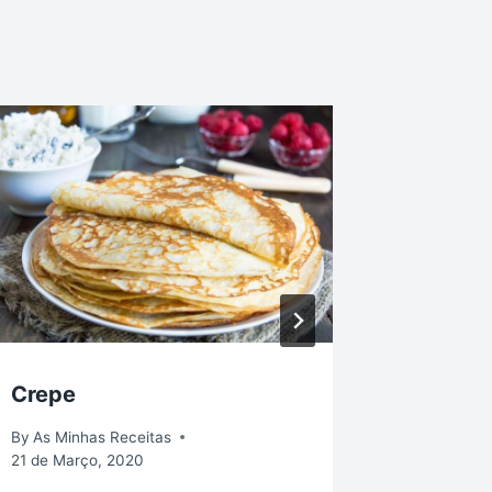
Crepe
Como f
By
As Minhas Receitas
By
Helena 
21 de Março, 2020