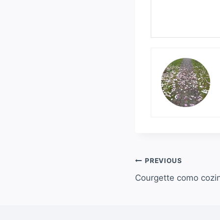
Navegação
PREVIOUS
Courgette como cozi
de
artigos