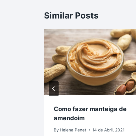
Similar Posts
atas e
Como fazer manteiga de
amendoim
rço, 2021
By
Helena Penet
14 de Abril, 2021