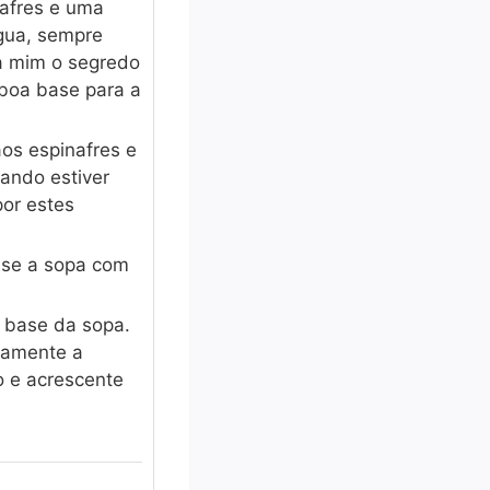
nafres e uma
gua, sempre
a mim o segredo
 boa base para a
aos espinafres e
ando estiver
por estes
sse a sopa com
 base da sopa.
ovamente a
o e acrescente