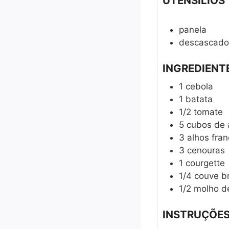
UTENSÍLIOS
panela
descascado
INGREDIENT
1
cebola
1
batata
1/2
tomate
5
cubos
de 
3
alhos fra
3
cenouras
1
courgette
1/4
couve b
1/2
molho d
INSTRUÇÕE