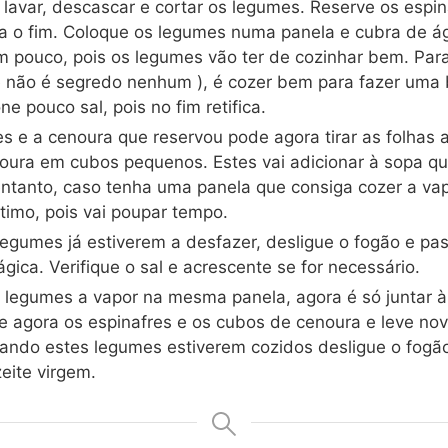
lavar, descascar e cortar os legumes. Reserve os espi
a o fim. Coloque os legumes numa panela e cubra de á
 pouco, pois os legumes vão ter de cozinhar bem. Par
e não é segredo nenhum ), é cozer bem para fazer uma
ne pouco sal, pois no fim retifica.
es e a cenoura que reservou pode agora tirar as folhas 
noura em cubos pequenos. Estes vai adicionar à sopa qu
entanto, caso tenha uma panela que consiga cozer a va
timo, pois vai poupar tempo.
egumes já estiverem a desfazer, desligue o fogão e pa
gica. Verifique o sal e acrescente se for necessário.
 legumes a vapor na mesma panela, agora é só juntar à
te agora os espinafres e os cubos de cenoura e leve n
uando estes legumes estiverem cozidos desligue o fogã
eite virgem.