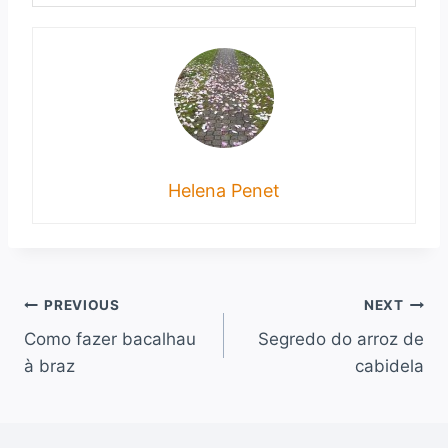
Helena Penet
Navegação
PREVIOUS
NEXT
Como fazer bacalhau
Segredo do arroz de
de
à braz
cabidela
artigos