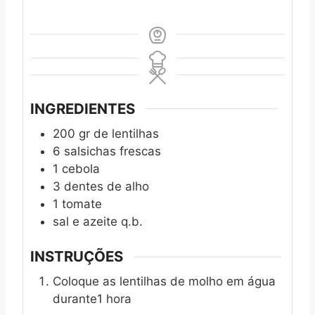
INGREDIENTES
200
gr
de lentilhas
6
salsichas frescas
1
cebola
3
dentes
de alho
1
tomate
sal e azeite q.b.
INSTRUÇÕES
Coloque as lentilhas de molho em água
durante1 hora