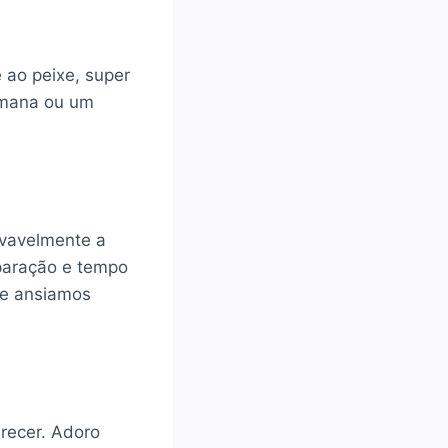
 ao peixe, super
semana ou um
ovavelmente a
paração e tempo
ue ansiamos
recer. Adoro