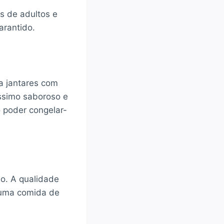
as de adultos e
arantido.
a jantares com
íssimo saboroso e
 poder congelar-
o. A qualidade
r uma comida de