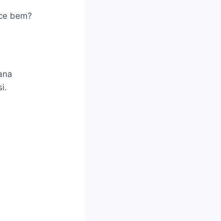
ece bem?
mana
i.