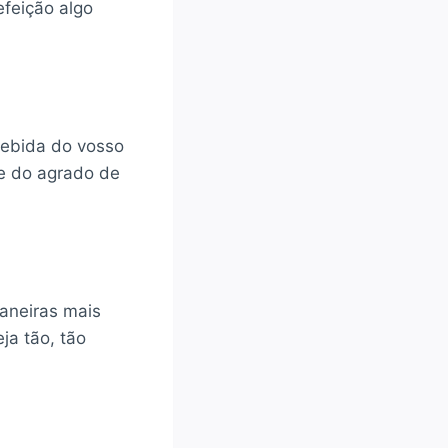
efeição algo
bebida do vosso
e do agrado de
maneiras mais
ja tão, tão