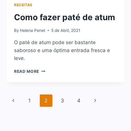
RECEITAS
Como fazer paté de atum
By
Helena Penet
5 de Abril, 2021
O paté de atum pode ser bastante
saboroso e uma óptima entrada fresca e
leve.
COMO
READ MORE
FAZER
PATÉ
DE
ATUM
Page
Previous
Next
1
2
3
4
navigation
Page
Page