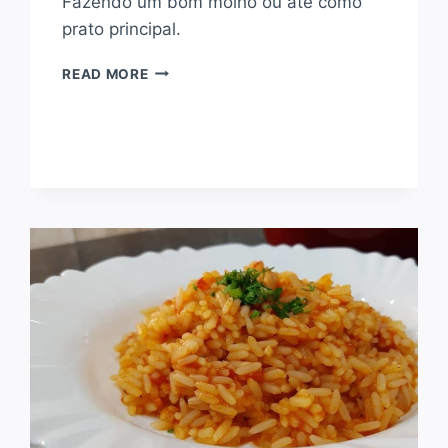
Fazendo um bom molho ou até como
prato principal.
COURGETTE
READ MORE
COMO
COZINHAR