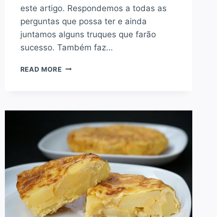
este artigo. Respondemos a todas as
perguntas que possa ter e ainda
juntamos alguns truques que farão
sucesso. Também faz…
COMO
READ MORE
COZER
BATATAS:
TEMPOS,
TÉCNICAS
E
TRUQUES